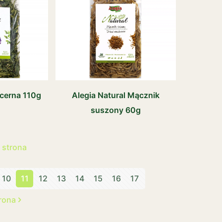
ucerna 110g
Alegia Natural Mącznik
suszony 60g
 strona
10
11
12
13
14
15
16
17
rona