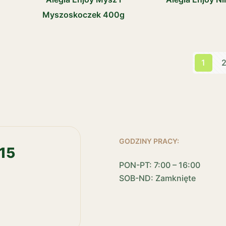
Myszoskoczek 400g
1
GODZINY PRACY:
15
PON-PT: 7:00 – 16:00
SOB-ND: Zamknięte