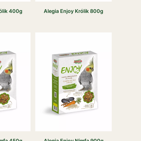
ólik 400g
Alegia Enjoy Królik 800g
imfa 450g
Alegia Enjoy Nimfa 900g