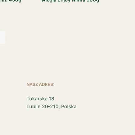
2
NASZ ADRES:
Tokarska 18
Lublin 20-210, Polska