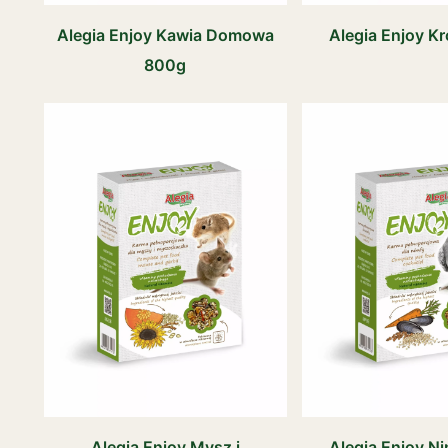
Alegia Enjoy Kawia Domowa
Alegia Enjoy Kr
800g
Alegia Enjoy Mysz i
Alegia Enjoy N