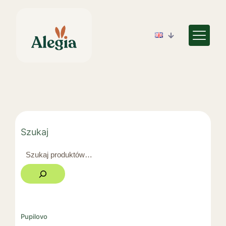
Szukaj
Pupilovo