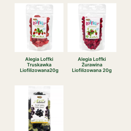
Alegia Loffki
Alegia Loffki
Truskawka
Żurawina
Liofilizowana20g
Liofilizowana 20g