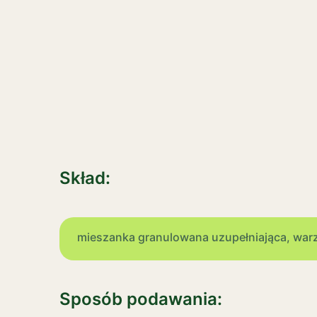
Skład:
mieszanka granulowana uzupełniająca, warzywa
Sposób podawania: