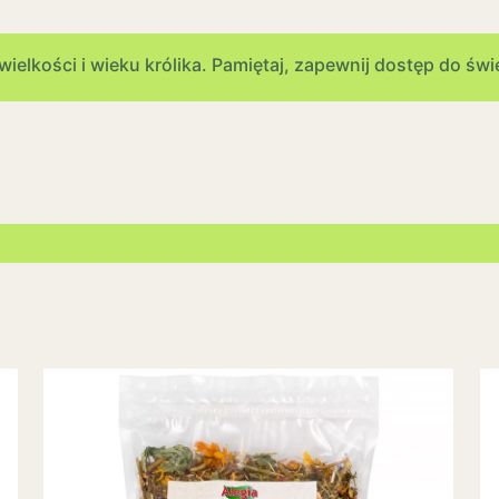
ielkości i wieku królika. Pamiętaj, zapewnij dostęp do świ