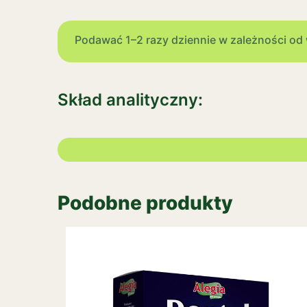
Podawać 1–2 razy dziennie w zależności od w
Skład analityczny:
Podobne produkty