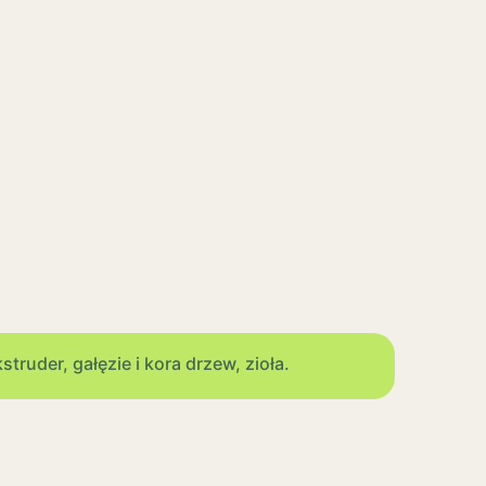
ruder, gałęzie i kora drzew, zioła.