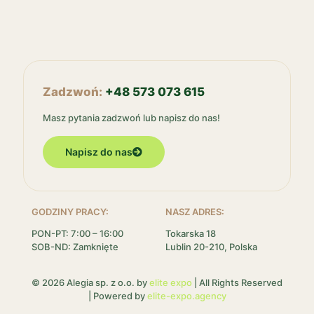
Zadzwoń:
+48 573 073 615
Masz pytania zadzwoń lub napisz do nas!
Napisz do nas
GODZINY PRACY:
NASZ ADRES:
PON-PT: 7:00 – 16:00
Tokarska 18
SOB-ND: Zamknięte
Lublin 20-210, Polska
© 2026 Alegia sp. z o.o. by
elite expo
| All Rights Reserved
| Powered by
elite-expo.agency