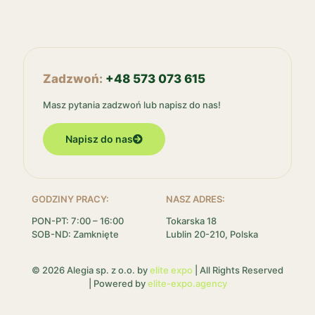
Zadzwoń:
+48 573 073 615
Masz pytania zadzwoń lub napisz do nas!
Napisz do nas
GODZINY PRACY:
NASZ ADRES:
PON-PT: 7:00 – 16:00
Tokarska 18
SOB-ND: Zamknięte
Lublin 20-210, Polska
© 2026 Alegia sp. z o.o. by
elite expo
| All Rights Reserved
| Powered by
elite-expo.agency