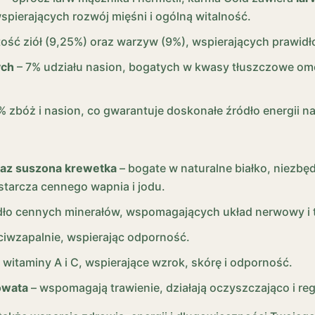
ierających rozwój mięśni i ogólną witalność.
ość ziół (9,25%) oraz warzyw (9%), wspierających prawi
ych
– 7% udziału nasion, bogatych w kwasy tłuszczowe om
 zbóż i nasion, co gwarantuje doskonałe źródło energii na
oraz suszona krewetka
– bogate w naturalne białko, niezb
tarcza cennego wapnia i jodu.
dło cennych minerałów, wspomagających układ nerwowy i 
eciwzapalnie, wspierając odporność.
witaminy A i C, wspierające wzrok, skórę i odporność.
owata
– wspomagają trawienie, działają oczyszczająco i reg