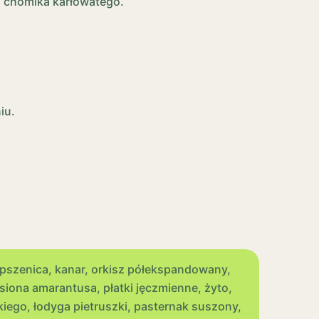
go chomika karłowatego.
iu.
, pszenica, kanar, orkisz półekspandowany,
asiona amarantusa, płatki jęczmienne, żyto,
kiego, łodyga pietruszki, pasternak suszony,