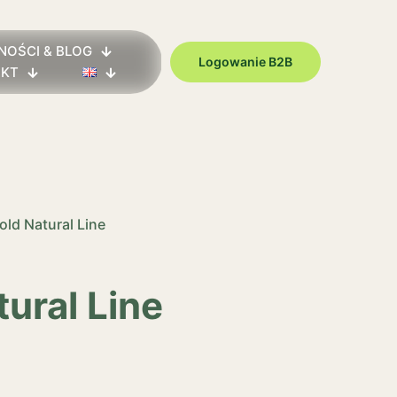
NOŚCI & BLOG
Logowanie B2B
AKT
ld Natural Line
ural Line