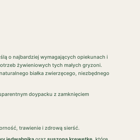
ślą o najbardziej wymagających opiekunach i
otrzeb żywieniowych tych małych gryzoni.
naturalnego białka zwierzęcego, niezbędnego
sparentnym doypacku z zamknięciem
orność, trawienie i zdrową sierść.
wy jedwabnika
oraz
suszoną krewetkę
, które