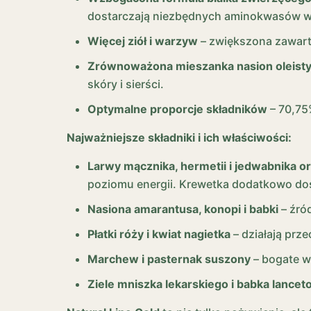
dostarczają niezbędnych aminokwasów wsp
Więcej ziół i warzyw
– zwiększona zawart
Zrównoważona mieszanka nasion oleist
skóry i sierści.
Optymalne proporcje składników
– 70,75%
Najważniejsze składniki i ich właściwości:
Larwy mącznika, hermetii i jedwabnika 
poziomu energii. Krewetka dodatkowo dos
Nasiona amarantusa, konopi i babki
– źró
Płatki róży i kwiat nagietka
– działają prz
Marchew i pasternak suszony
– bogate w 
Ziele mniszka lekarskiego i babka lancet