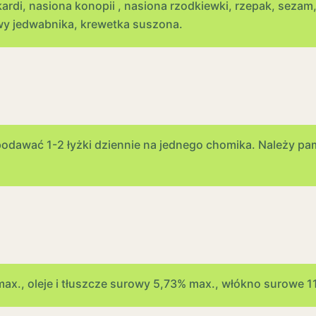
 kardi, nasiona konopii , nasiona rzodkiewki, rzepak, seza
arwy jedwabnika, krewetka suszona.
podawać 1-2 łyżki dziennie na jednego chomika. Należy p
max., oleje i tłuszcze surowy 5,73% max., włókno surowe 1