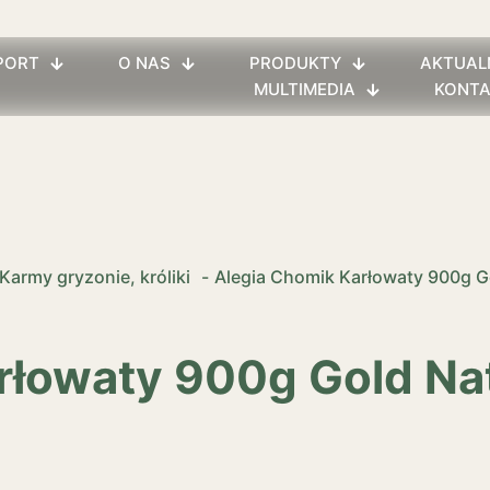
PORT
O NAS
PRODUKTY
AKTUAL
MULTIMEDIA
KONT
Karmy gryzonie, króliki
-
Alegia Chomik Karłowaty 900g Go
rłowaty 900g Gold Nat