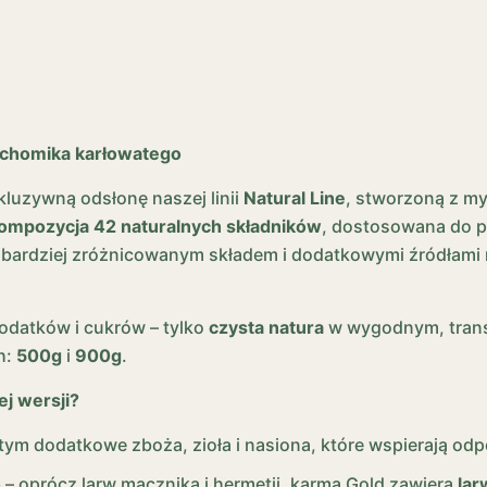
a chomika karłowatego
luzywną odsłonę naszej linii
Natural Line
, stworzoną z my
ompozycja 42 naturalnych składników
, dostosowana do p
 bardziej zróżnicowanym składem i dodatkowymi źródłami 
datków i cukrów – tylko
czysta natura
w wygodnym, tran
h:
500g
i
900g
.
ej wersji?
 tym dodatkowe zboża, zioła i nasiona, które wspierają odp
o
– oprócz larw mącznika i hermetii, karma Gold zawiera
lar