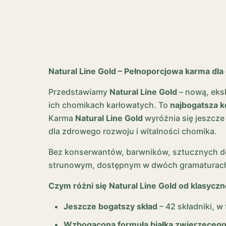
Natural Line Gold – Pełnoporcjowa karma dl
Przedstawiamy
Natural Line Gold
– nową, eksk
ich chomikach karłowatych. To
najbogatsza k
Karma
Natural Line Gold
wyróżnia się jeszcze
dla zdrowego rozwoju i witalności chomika.
Bez konserwantów, barwników, sztucznych do
strunowym, dostępnym w dwóch gramaturac
Czym różni się Natural Line Gold od klasyczn
Jeszcze bogatszy skład
– 42 składniki, w
Wzbogacona formuła białka zwierzęceg