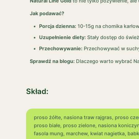
Natural Line Gold
to nie tylko pożywienie, al
Jak podawać?
Porcja dzienna:
10-15g na chomika karłow
Uzupełnienie diety:
Stały dostęp do śwież
Przechowywanie:
Przechowywać w suchym
Sprawdź na blogu:
Dlaczego warto wybrać Nat
Skład:
proso żółte, nasiona traw rajgras, proso cz
proso białe, proso zielone, nasiona koniczyn
fasola mung, marchew, kwiat nagietka, babka