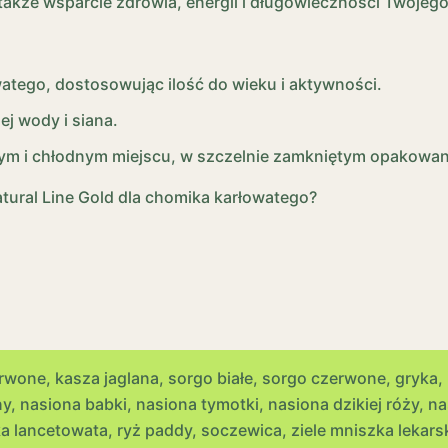
e także wsparcie zdrowia, energii i długowieczności Twoje
atego, dostosowując ilość do wieku i aktywności.
ej wody i siana.
 i chłodnym miejscu, w szczelnie zamkniętym opakowan
ural Line Gold dla chomika karłowatego?
erwone, kasza jaglana, sorgo białe, sorgo czerwone, gryka
y, nasiona babki, nasiona tymotki, nasiona dzikiej róży, n
 lancetowata, ryż paddy, soczewica, ziele mniszka lekars