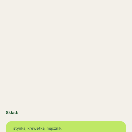
Skład:
stynka, krewetka, mącznik.