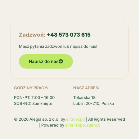
Zadzwoń:
+48 573 073 615
Masz pytania zadzwoń lub napisz do nas!
Napisz do nas
GODZINY PRACY:
NASZ ADRES:
PON-PT: 7:00 – 16:00
Tokarska 18
SOB-ND: Zamknięte
Lublin 20-210, Polska
© 2026 Alegia sp. z o.o. by
elite expo
| All Rights Reserved
| Powered by
elite-expo.agency