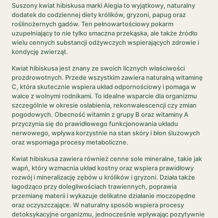
Suszony kwiat hibiskusa marki Alegia to wyjątkowy, naturalny
dodatek do codziennej diety królików, gryzoni, papug oraz
roślinożernych gadów. Ten pełnowartościowy pokarm
uzupełniający to nie tylko smaczna przekąska, ale także źródło
wielu cennych substancji odżywczych wspierających zdrowie i
kondycję zwierząt.
Kwiat hibiskusa jest znany ze swoich licznych właściwości
prozdrowotnych. Przede wszystkim zawiera naturalną witaminę
C, która skutecznie wspiera układ odpornościowy i pomaga w
walce z wolnymi rodnikami. To idealne wsparcie dla organizmu
szczególnie w okresie osłabienia, rekonwalescencji czy zmian
pogodowych. Obecność witamin z grupy B oraz witaminy A
przyczynia się do prawidłowego funkcjonowania układu
nerwowego, wpływa korzystnie na stan skóry i błon śluzowych
oraz wspomaga procesy metaboliczne.
Kwiat hibiskusa zawiera również cenne sole mineralne, takie jak
wapń, który wzmacnia układ kostny oraz wspiera prawidłowy
rozwój i mineralizację zębów u królików i gryzoni. Działa także
łagodząco przy dolegliwościach trawiennych, poprawia
przemianę materii i wykazuje delikatne działanie moczopędne
oraz oczyszczające. W naturalny sposób wspiera procesy
detoksykacyjne organizmu, jednocześnie wpływając pozytywnie