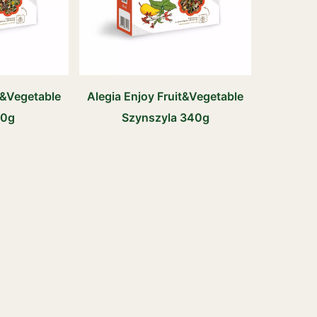
t&Vegetable
Alegia Enjoy Fruit&Vegetable
40g
Szynszyla 340g